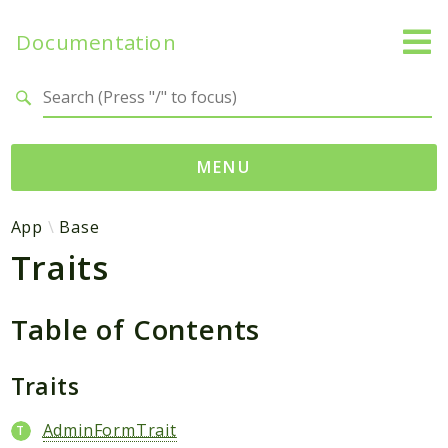
Documentation
Search results
MENU
Namespaces
App
Base
Traits
App
Base
Site
Table of Contents
Packages
Traits
Degami
AdminFormTrait
Sitebase