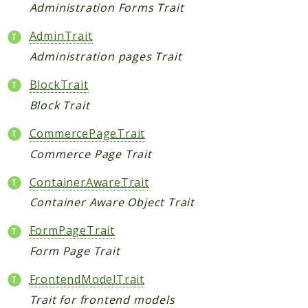
Administration Forms Trait
Reports
AdminTrait
Deprecated
Administration pages Trait
Errors
BlockTrait
Markers
Block Trait
Indices
CommercePageTrait
Files
Commerce Page Trait
ContainerAwareTrait
Container Aware Object Trait
FormPageTrait
Form Page Trait
FrontendModelTrait
Trait for frontend models