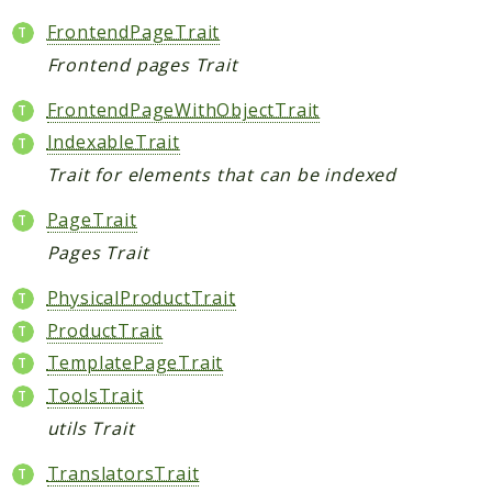
FrontendPageTrait
Frontend pages Trait
FrontendPageWithObjectTrait
IndexableTrait
Trait for elements that can be indexed
PageTrait
Pages Trait
PhysicalProductTrait
ProductTrait
TemplatePageTrait
ToolsTrait
utils Trait
TranslatorsTrait